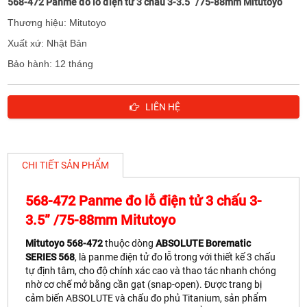
568-472 Panme đo lỗ điện tử 3 chấu 3-3.5” /75-88mm Mitutoyo
Thương hiệu: Mitutoyo
Xuất xứ: Nhật Bản
Bảo hành: 12 tháng
LIÊN HỆ
CHI TIẾT SẢN PHẨM
568-472 Panme đo lỗ điện tử 3 chấu 3-
3.5” /75-88mm Mitutoyo
Mitutoyo 568-472
thuộc dòng
ABSOLUTE Borematic
SERIES 568
, là panme điện tử đo lỗ trong với thiết kế 3 chấu
tự định tâm, cho độ chính xác cao và thao tác nhanh chóng
nhờ cơ chế mở bằng cần gạt (snap-open). Được trang bị
cảm biến ABSOLUTE và chấu đo phủ Titanium, sản phẩm