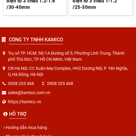
điện tử 3 chấu 1.2-1.6”
điện tử 3 chấu 1-1.2”
/30-40mm
/25-30mm
CÔNG TY TNHH KAMICO
Trụ sở TP. HCM: 58/1A Đường số 5, Phường Linh Trung, Thành
phố Thủ Đức, TP Hồ Chí Minh, Việt Nam
CN Hà Nội: CC Xuân Mai Complex, HH2 Dương Nội, P. Yên Nghĩa,
Q.Hà Đông, Hà Nội
0908 205 468
0908 205 468
sales@kamico.com.vn
https://kamico.vn
HỖ TRỢ
Hướng dẫn mua hàng