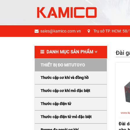
sales@kamico.com.vn
Trụ sở TP. HCM: 58/
DANH MỤC SẢN PHẨM
Đài g
THIẾT BỊ ĐO MITUTOYO
Thước cặp cơ khí và đồng hồ
Thước cặp cơ khí mỏ đặc biệt
Thước cặp điện tử
Thước cặp điện tử mỏ đặc biệt
Đài 
Panme đo ngoài cơ khí