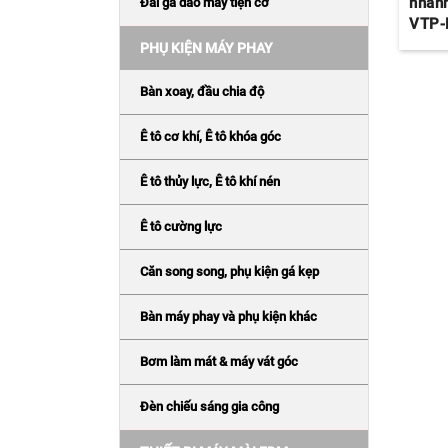
nhanh
Đài gá dao máy tiện cơ
VTP-
PHỤ KIỆN MÁY PHAY
Bàn xoay, đầu chia độ
Ê tô cơ khí, Ê tô khóa góc
Ê tô thủy lực, Ê tô khí nén
Ê tô cường lực
Căn song song, phụ kiện gá kẹp
Bàn máy phay và phụ kiện khác
Bơm làm mát & máy vát góc
Đèn chiếu sáng gia công