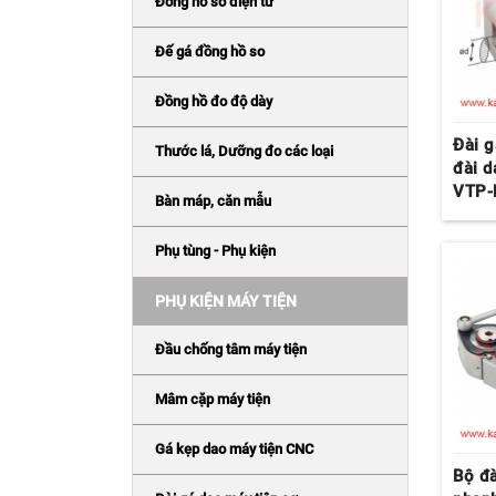
Đồng hồ so điện tử
Đế gá đồng hồ so
Đồng hồ đo độ dày
Đài g
Thước lá, Dưỡng đo các loại
đài d
VTP-
Bàn máp, căn mẫu
Phụ tùng - Phụ kiện
PHỤ KIỆN MÁY TIỆN
Đầu chống tâm máy tiện
Mâm cặp máy tiện
Gá kẹp dao máy tiện CNC
Bộ đà