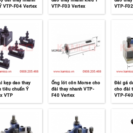
ộ đài thay nhanh
dao thay nhanh kiểu Ý
dao thay
Ý VTP-F04 Vertex
VTP-F03 Vertex
VTP-F02
i kẹp dao thay
Ống lót côn Morse cho
Đài gá d
 tiêu chuẩn Ý
đài thay nhanh VTP-
cho đài 
ex VTP
F40 Vertex
VTP-F40