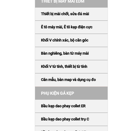
THIẾT BỊ MÁY MÀI EDM
Thiết bị mài chốt, sửa đá mài
Ê tô máy mài, Ê tô kẹp điện cực
Khối V chính xác, bộ căn góc
Bàn nghiêng, bàn từ máy mài
Khối V từ tính, thiết bị từ tính
Căn mẫu, bàn map và dụng cụ đo
PHỤ KIỆN GÁ KẸP
Bầu kẹp dao phay collet ER
Bầu kẹp dao phay collet trụ C