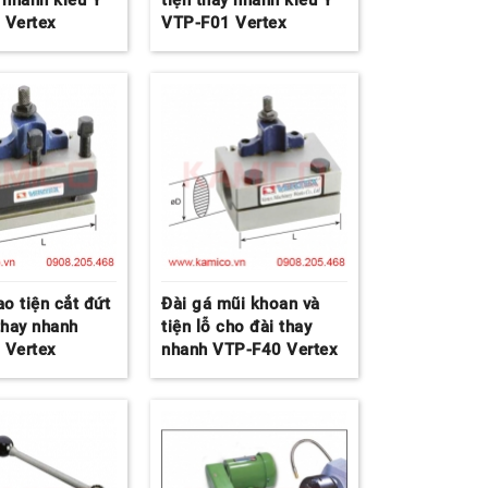
 nhanh kiểu Ý
tiện thay nhanh kiểu Ý
 Vertex
VTP-F01 Vertex
ao tiện cắt đứt
Đài gá mũi khoan và
thay nhanh
tiện lỗ cho đài thay
 Vertex
nhanh VTP-F40 Vertex