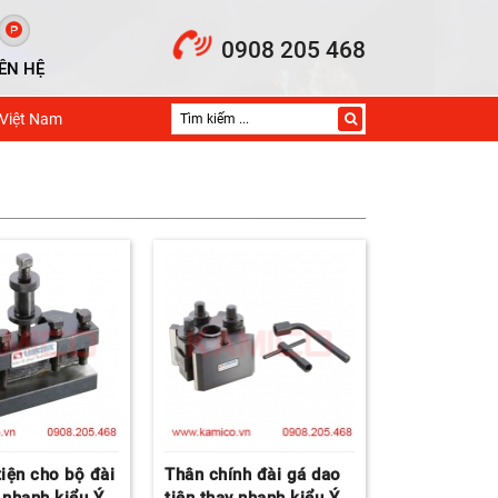
0908 205 468
IÊN HỆ
 Việt Nam
tiện cho bộ đài
Thân chính đài gá dao