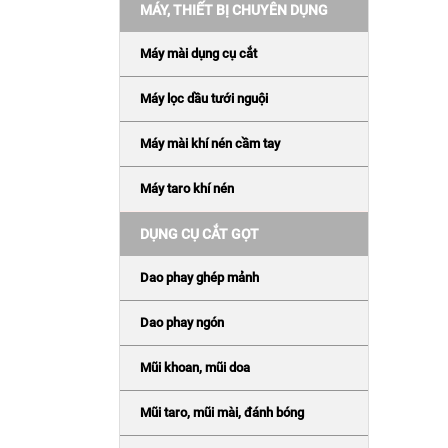
MÁY, THIẾT BỊ CHUYÊN DỤNG
Máy mài dụng cụ cắt
Máy lọc dầu tưới nguội
Máy mài khí nén cầm tay
Máy taro khí nén
DỤNG CỤ CẮT GỌT
Dao phay ghép mảnh
Dao phay ngón
Mũi khoan, mũi doa
Mũi taro, mũi mài, đánh bóng