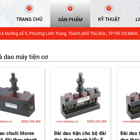
TRANG CHỦ
KỸ THUẬT
L
SẢN PHẨM
1A Đường số 5, Phường Linh Trung, Thành phố Thủ Đức, TP Hồ Chí Minh,
á dao máy tiện cơ
dao chuôi Mores
Đài dao tiện cho bộ đài
Đài dao 