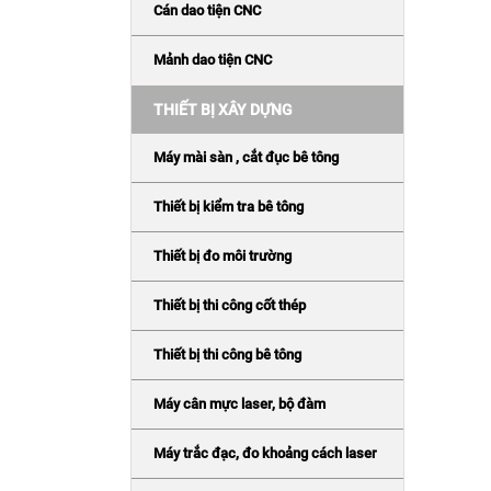
Cán dao tiện CNC
Mảnh dao tiện CNC
THIẾT BỊ XÂY DỰNG
Máy mài sàn , cắt đục bê tông
Thiết bị kiểm tra bê tông
Thiết bị đo môi trường
Thiết bị thi công cốt thép
Thiết bị thi công bê tông
Máy cân mực laser, bộ đàm
Máy trắc đạc, đo khoảng cách laser