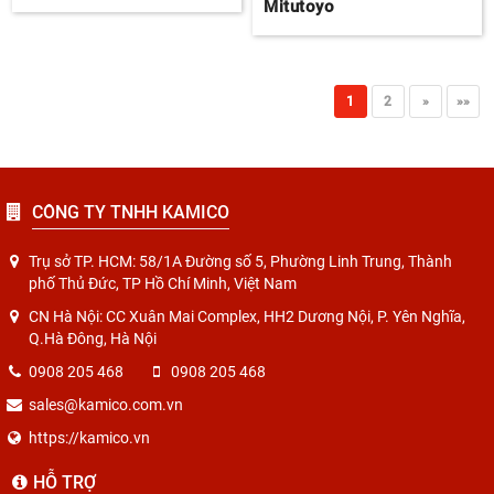
Mitutoyo
1
2
»
»»
CÔNG TY TNHH KAMICO
Trụ sở TP. HCM: 58/1A Đường số 5, Phường Linh Trung, Thành
phố Thủ Đức, TP Hồ Chí Minh, Việt Nam
CN Hà Nội: CC Xuân Mai Complex, HH2 Dương Nội, P. Yên Nghĩa,
Q.Hà Đông, Hà Nội
0908 205 468
0908 205 468
sales@kamico.com.vn
https://kamico.vn
HỖ TRỢ