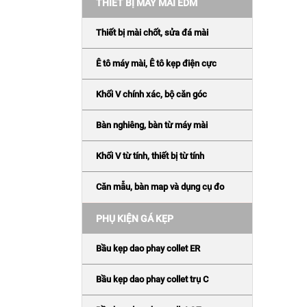
THIẾT BỊ MÁY MÀI EDM
Thiết bị mài chốt, sửa đá mài
Ê tô máy mài, Ê tô kẹp điện cực
Khối V chính xác, bộ căn góc
Bàn nghiêng, bàn từ máy mài
Khối V từ tính, thiết bị từ tính
Căn mẫu, bàn map và dụng cụ đo
PHỤ KIỆN GÁ KẸP
Bầu kẹp dao phay collet ER
Bầu kẹp dao phay collet trụ C