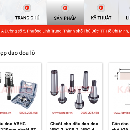
TRANG CHỦ
KỸ THUẬT
L
SẢN PHẨM
1A Đường số 5, Phường Linh Trung, Thành phố Thủ Đức, TP Hồ Chí Minh,
ẹp dao doa lỗ
ầu doa VBHC
Chuôi cho đầu dao doa
Cán dao 