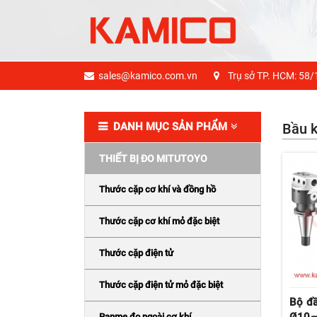
sales@kamico.com.vn
Trụ sở TP. HCM: 58/
DANH MỤC SẢN PHẨM
Bầu k
THIẾT BỊ ĐO MITUTOYO
Thước cặp cơ khí và đồng hồ
Thước cặp cơ khí mỏ đặc biệt
Thước cặp điện tử
Thước cặp điện tử mỏ đặc biệt
Bộ đ
Panme đo ngoài cơ khí