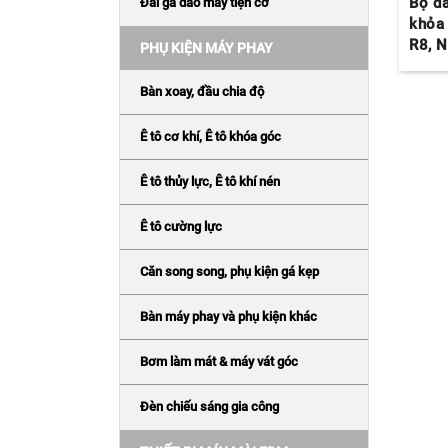
Bộ đ
Đài gá dao máy tiện cơ
khỏa
R8, N
PHỤ KIỆN MÁY PHAY
Bàn xoay, đầu chia độ
Ê tô cơ khí, Ê tô khóa góc
Ê tô thủy lực, Ê tô khí nén
Ê tô cường lực
Căn song song, phụ kiện gá kẹp
Bàn máy phay và phụ kiện khác
Bơm làm mát & máy vát góc
Đèn chiếu sáng gia công