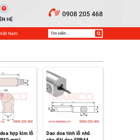
0908 205 468
IÊN HỆ
 Việt Nam
doa hợp kim lỗ
Dao doa tinh lỗ nhỏ