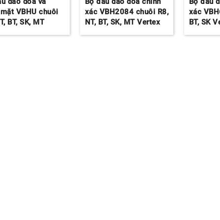
ầu dao doa và
Bộ đầu dao doa chính
Bộ đầu d
 mặt VBHU chuôi
xác VBH2084 chuôi R8,
xác VBH
T, BT, SK, MT
NT, BT, SK, MT Vertex
BT, SK V