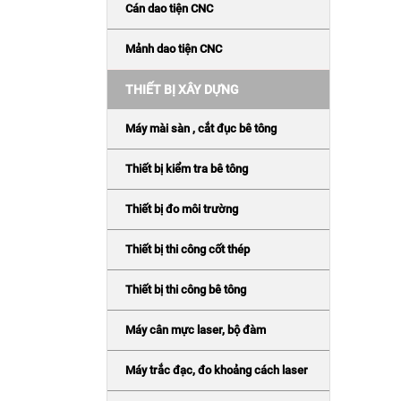
Cán dao tiện CNC
Mảnh dao tiện CNC
THIẾT BỊ XÂY DỰNG
Máy mài sàn , cắt đục bê tông
Thiết bị kiểm tra bê tông
Thiết bị đo môi trường
Thiết bị thi công cốt thép
Thiết bị thi công bê tông
Máy cân mực laser, bộ đàm
Máy trắc đạc, đo khoảng cách laser