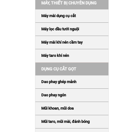
MÁY, THIẾT BỊ CHUYÊN DỤNG
Máy mài dụng cụ cắt
Máy lọc dầu tưới nguội
Máy mài khí nén cầm tay
Máy taro khí nén
DỤNG CỤ CẮT GỌT
Dao phay ghép mảnh
Dao phay ngón
Mũi khoan, mũi doa
Mũi taro, mũi mài, đánh bóng