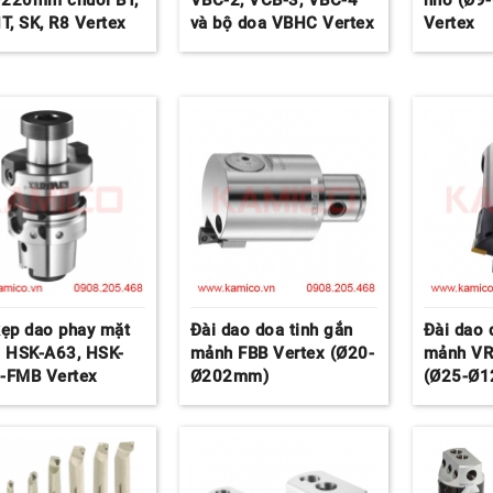
220mm chuôi BT,
VBC-2, VCB-3, VBC-4
nhỏ (Ø9
T, SK, R8 Vertex
và bộ doa VBHC Vertex
Vertex
kẹp dao phay mặt
Đài dao doa tinh gắn
Đài dao 
i HSK-A63, HSK-
mảnh FBB Vertex (Ø20-
mảnh VR
-FMB Vertex
Ø202mm)
(Ø25-Ø