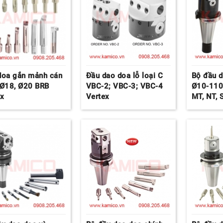
doa gắn mảnh cán
Đầu dao doa lỗ loại C
Bộ đầu 
 Ø18, Ø20 BRB
VBC-2; VBC-3; VBC-4
Ø10-110
ex
Vertex
MT, NT, 