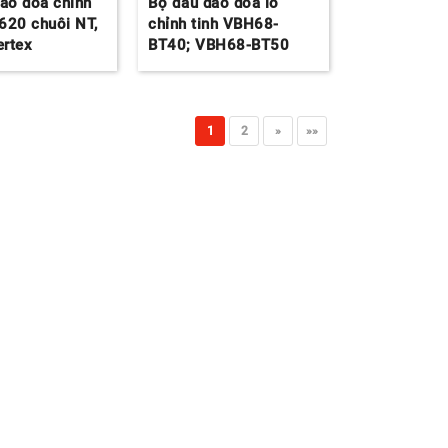
ao doa chính
Bộ đầu dao doa lỗ
620 chuôi NT,
chỉnh tinh VBH68-
ertex
BT40; VBH68-BT50
1
2
»
»»