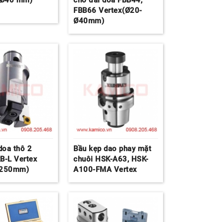
-Ø40 mm)
cho đài doa FBB44,
FBB66 Vertex(Ø20-
Ø40mm)
doa thô 2
Bầu kẹp dao phay mặt
B-L Vertex
chuôi HSK-A63, HSK-
1250mm)
A100-FMA Vertex