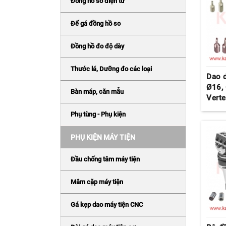
Đồng hồ so điện tử
Đế gá đồng hồ so
Đồng hồ đo độ dày
Thước lá, Dưỡng đo các loại
Dao 
Ø16,
Bàn máp, căn mẫu
Vert
Phụ tùng - Phụ kiện
PHỤ KIỆN MÁY TIỆN
Đầu chống tâm máy tiện
Mâm cặp máy tiện
Gá kẹp dao máy tiện CNC