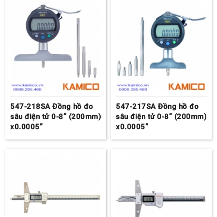
547-218SA Đồng hồ đo
547-217SA Đồng hồ đo
sâu điện tử 0-8” (200mm)
sâu điện tử 0-8” (200mm)
x0.0005”
x0.0005”