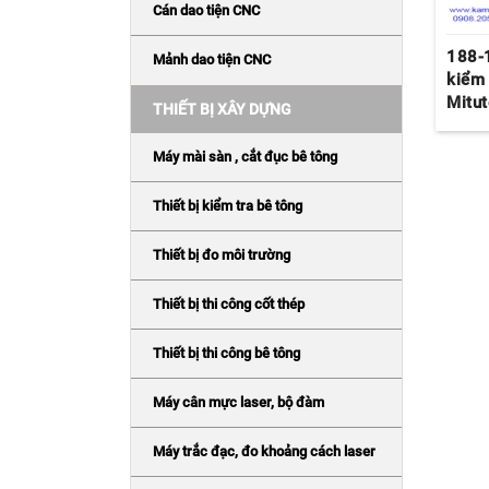
Cán dao tiện CNC
188-
Mảnh dao tiện CNC
kiểm 
Mitu
THIẾT BỊ XÂY DỰNG
Máy mài sàn , cắt đục bê tông
Thiết bị kiểm tra bê tông
Thiết bị đo môi trường
Thiết bị thi công cốt thép
Thiết bị thi công bê tông
Máy cân mực laser, bộ đàm
Máy trắc đạc, đo khoảng cách laser