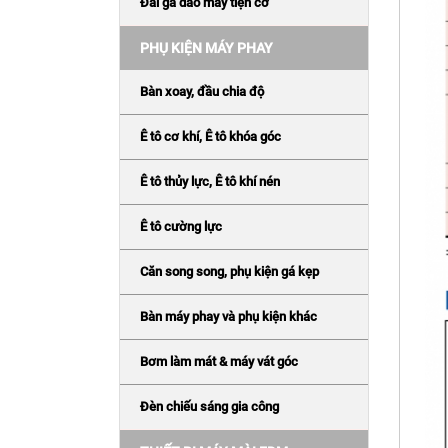
Đài gá dao máy tiện cơ
PHỤ KIỆN MÁY PHAY
Bàn xoay, đầu chia độ
Ê tô cơ khí, Ê tô khóa góc
Ê tô thủy lực, Ê tô khí nén
Ê tô cường lực
Căn song song, phụ kiện gá kẹp
Bàn máy phay và phụ kiện khác
Bơm làm mát & máy vát góc
Đèn chiếu sáng gia công