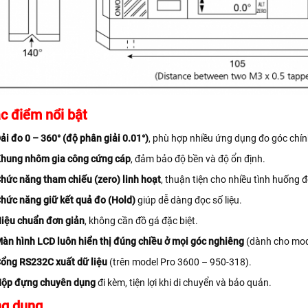
c điểm nổi bật
ải đo 0 – 360° (độ phân giải 0.01°)
, phù hợp nhiều ứng dụng đo góc chín
hung nhôm gia công cứng cáp
, đảm bảo độ bền và độ ổn định.
hức năng tham chiếu (zero) linh hoạt
, thuận tiện cho nhiều tình huống đ
hức năng giữ kết quả đo (Hold)
giúp dễ dàng đọc số liệu.
iệu chuẩn đơn giản
, không cần đồ gá đặc biệt.
àn hình LCD luôn hiển thị đúng chiều ở mọi góc nghiêng
(dành cho mod
ổng RS232C xuất dữ liệu
(trên model Pro 3600 – 950-318).
ộp đựng chuyên dụng
đi kèm, tiện lợi khi di chuyển và bảo quản.
g dụng