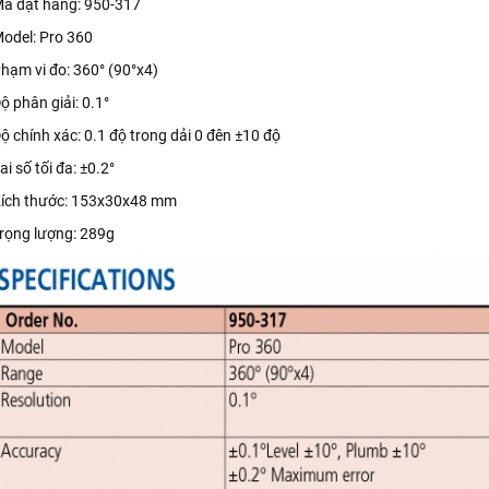
ã đặt hàng: 950-317
odel: Pro 360
hạm vi đo: 360° (90°x4)
ộ phân giải: 0.1°
ộ chính xác: 0.1 độ trong dải 0 đên ±10 độ
ai số tối đa: ±0.2°
ích thước: 153x30x48 mm
rọng lượng: 289g