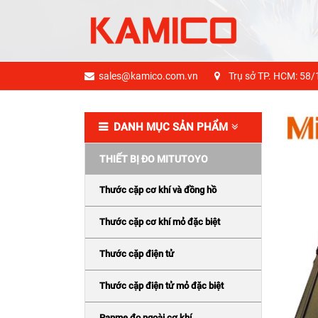
sales@kamico.com.vn
Trụ sở TP. HCM: 58/
DANH MỤC SẢN PHẨM
THIẾT BỊ ĐO MITUTOYO
Thước cặp cơ khí và đồng hồ
Thước cặp cơ khí mỏ đặc biệt
Thước cặp điện tử
Thước cặp điện tử mỏ đặc biệt
Panme đo ngoài cơ khí