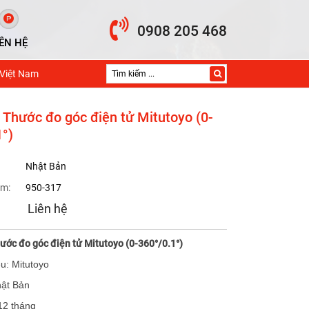
0908 205 468
IÊN HỆ
 Việt Nam
 Thước đo góc điện tử Mitutoyo (0-
1°)
Nhật Bản
m:
950-317
Liên hệ
ớc đo góc điện tử Mitutoyo (0-360°/0.1°)
u: Mitutoyo
hật Bản
12 tháng