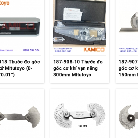
318 Thước đo góc
187-908-10 Thước đo
187-907
tử Mitutoyo (0-
góc cơ khí vạn năng
góc cơ k
/0.01°)
300mm Mitutoyo
150mm M