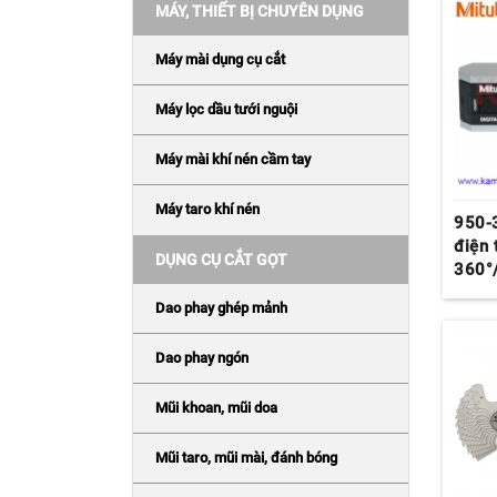
MÁY, THIẾT BỊ CHUYÊN DỤNG
Máy mài dụng cụ cắt
Máy lọc dầu tưới nguội
Máy mài khí nén cầm tay
Máy taro khí nén
950-
điện 
DỤNG CỤ CẮT GỌT
360°
Dao phay ghép mảnh
Dao phay ngón
Mũi khoan, mũi doa
Mũi taro, mũi mài, đánh bóng