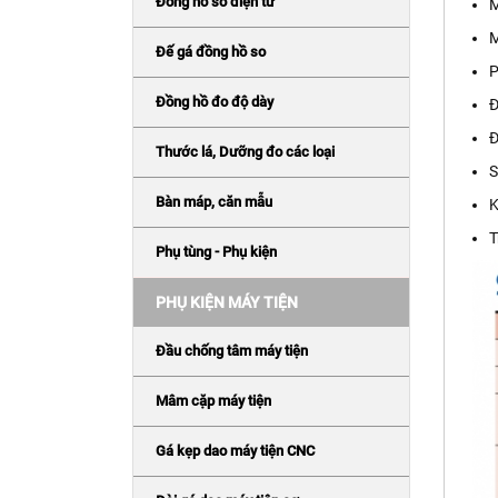
Đồng hồ so điện tử
M
M
Đế gá đồng hồ so
P
Đồng hồ đo độ dày
Đ
Đ
Thước lá, Dưỡng đo các loại
S
Bàn máp, căn mẫu
K
T
Phụ tùng - Phụ kiện
PHỤ KIỆN MÁY TIỆN
Đầu chống tâm máy tiện
Mâm cặp máy tiện
Gá kẹp dao máy tiện CNC