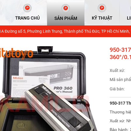
TRANG CHỦ
KỸ THUẬT
L
SẢN PHẨM
1A Đường số 5, Phường Linh Trung, Thành phố Thủ Đức, TP Hồ Chí Minh,
950-317
360°/0.
Xuất xứ:
Mã sản phẩ
Giá bán:
950-317 Thư
Thương hiệ
Xuất xứ: N
Bảo hành: 