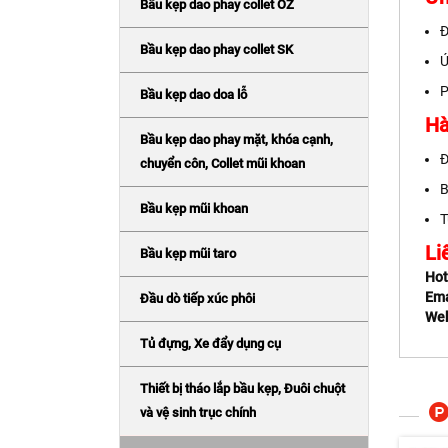
Bầu kẹp dao phay collet OZ
Đ
Bầu kẹp dao phay collet SK
Ứ
P
Bầu kẹp dao doa lỗ
Hà
Bầu kẹp dao phay mặt, khóa cạnh,
Đ
chuyển côn, Collet mũi khoan
B
Bầu kẹp mũi khoan
T
Li
Bầu kẹp mũi taro
Hot
Ema
Đầu dò tiếp xúc phôi
Web
Tủ đựng, Xe đẩy dụng cụ
Thiết bị tháo lắp bầu kẹp, Đuôi chuột
và vệ sinh trục chính