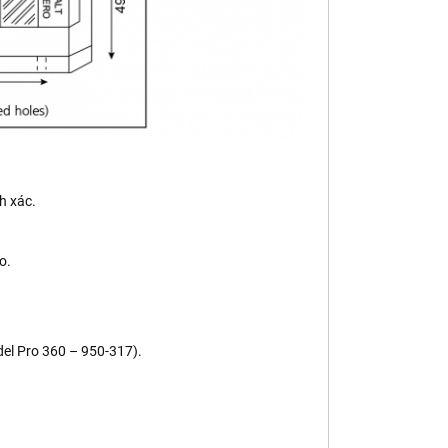
h xác.
o.
el Pro 360 – 950-317).