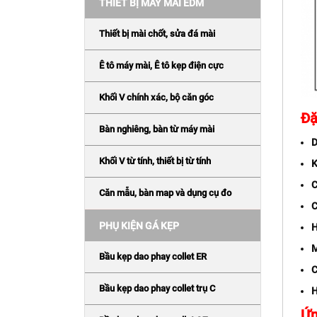
THIẾT BỊ MÁY MÀI EDM
Thiết bị mài chốt, sửa đá mài
Ê tô máy mài, Ê tô kẹp điện cực
Khối V chính xác, bộ căn góc
Đặ
Bàn nghiêng, bàn từ máy mài
D
Khối V từ tính, thiết bị từ tính
K
C
Căn mẫu, bàn map và dụng cụ đo
C
PHỤ KIỆN GÁ KẸP
H
M
Bầu kẹp dao phay collet ER
C
Bầu kẹp dao phay collet trụ C
H
Ứn