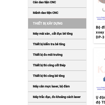
Cán dao tiện CNC
Mảnh dao tiện CNC
THIẾT BỊ XÂY DỰNG
Bộ đĩ
xoay
Máy mài sàn , cắt đục bê tông
DP-3
Thiết bị kiểm tra bê tông
Thiết bị đo môi trường
Thiết bị thi công cốt thép
Thiết bị thi công bê tông
Máy cân mực laser, bộ đàm
Máy trắc đạc, đo khoảng cách laser
Ụ độ
độ T