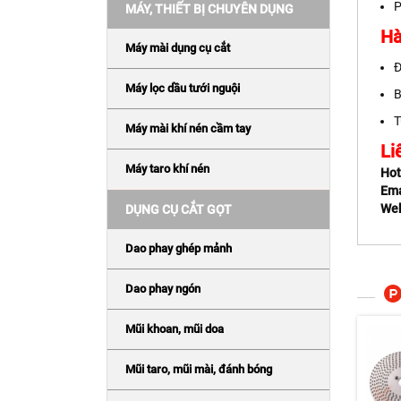
P
MÁY, THIẾT BỊ CHUYÊN DỤNG
Hà
Máy mài dụng cụ cắt
Đ
Máy lọc dầu tưới nguội
B
T
Máy mài khí nén cầm tay
Li
Máy taro khí nén
Hot
Ema
Web
DỤNG CỤ CẮT GỌT
Dao phay ghép mảnh
Dao phay ngón
Mũi khoan, mũi doa
Mũi taro, mũi mài, đánh bóng