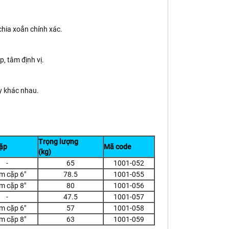
à chia xoắn chính xác.
p, tâm định vị.
ay khác nhau.
Trọng lượng
ặp
Mã code
(kg)
-
65
1001-052
 cặp 6"
78.5
1001-055
 cặp 8"
80
1001-056
-
47.5
1001-057
 cặp 6"
57
1001-058
 cặp 8"
63
1001-059