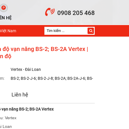
0908 205 468
IÊN HỆ
 Việt Nam
a độ vạn năng BS-2; BS-2A Vertex |
n độ
Vertex - Đài Loan
m:
BS-2; BS-2-J-6; BS-2-J-8; BS-2A; BS-2A-J-6; BS-
Liên hệ
 vạn năng BS-2; BS-2A Vertex
u: Vertex
ài Loan