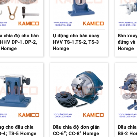
a chia độ cho bàn
Ụ động cho bàn xoay
Bàn xoa
 HHV DP-1, DP-2,
HVV TS-1,TS-2, TS-3
đứng và
 Homge
Homge
Homge
ng cho đầu chia
Đầu chia độ đơn giản
Đầu chia
S-4; TS-5 Homge
CC-6”; CC-8” Homge
BS-2 H