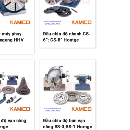
y máy phay
Đầu chia độ nhanh CS-
 ngang HHV
6”; CS-8” Homge
 độ vạn năng
Đầu chia độ bán vạn
omge
năng BS-0;BS-1 Homge