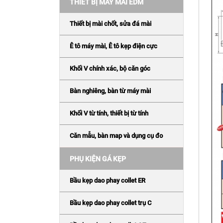
THIẾT BỊ MÁY MÀI EDM
Thiết bị mài chốt, sửa đá mài
Ê tô máy mài, Ê tô kẹp điện cực
Khối V chính xác, bộ căn góc
Bàn nghiêng, bàn từ máy mài
Khối V từ tính, thiết bị từ tính
Căn mẫu, bàn map và dụng cụ đo
PHỤ KIỆN GÁ KẸP
Bầu kẹp dao phay collet ER
Bầu kẹp dao phay collet trụ C