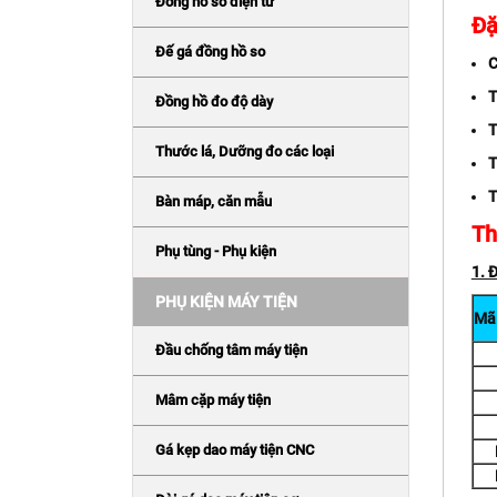
Đồng hồ so điện tử
Đặ
Đế gá đồng hồ so
C
T
Đồng hồ đo độ dày
T
Thước lá, Dưỡng đo các loại
T
T
Bàn máp, căn mẫu
Th
Phụ tùng - Phụ kiện
1. 
PHỤ KIỆN MÁY TIỆN
Mã
Đầu chống tâm máy tiện
Mâm cặp máy tiện
Gá kẹp dao máy tiện CNC