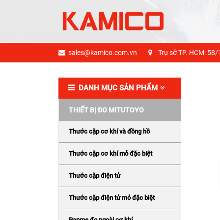
sales@kamico.com.vn
Trụ sở TP. HCM: 58/
DANH MỤC SẢN PHẨM
THIẾT BỊ ĐO MITUTOYO
Thước cặp cơ khí và đồng hồ
Thước cặp cơ khí mỏ đặc biệt
Thước cặp điện tử
Thước cặp điện tử mỏ đặc biệt
Panme đo ngoài cơ khí