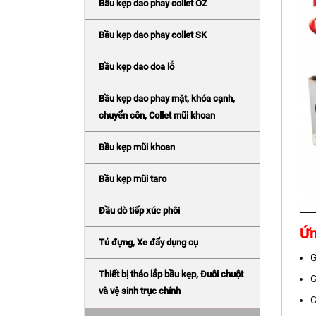
Bầu kẹp dao phay collet OZ
Bầu kẹp dao phay collet SK
Bầu kẹp dao doa lỗ
Bầu kẹp dao phay mặt, khóa cạnh,
chuyển côn, Collet mũi khoan
Bầu kẹp mũi khoan
Bầu kẹp mũi taro
Đầu dò tiếp xúc phôi
Ứn
Tủ đựng, Xe đẩy dụng cụ
G
Thiết bị tháo lắp bầu kẹp, Đuôi chuột
G
và vệ sinh trục chính
C