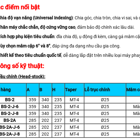
c điểm nổi bật
hia độ vạn năng (Universal Indexing)
: Chia góc, chia tròn, chia vi sai, v
hân máy chắc chắn, độ cứng vững cao
, đảm bảo độ chính xác lâu dài.
ích hợp phụ kiện tiêu chuẩn
: đĩa chia độ, ụ động đi kèm, càng gá mâm cặ
ùy chọn mâm cặp 6" và 8"
, đáp ứng đa dạng nhu cầu gia công.
hiết kế theo tiêu chuẩn quốc tế
, dễ dàng lắp đặt trên nhiều loại máy ph
ông số kỹ thuật:
Đầu chính (Head-stock):
 hàng
A
B
H
Taper
Lỗ trục chính
Mâm c
BS-2
359
340
235
MT-4
Ø25
BS-2-J-6
359
340
235
MT-4
Ø25
Mâm
BS-2-J-8
359
340
235
MT-4
Ø25
Mâm
BS-2A
285
202
237
MT-4
Ø25
BS-2A-J-6
285
202
237
MT-4
Ø25
Mâm
BS-2A-J-8
285
202
237
MT-4
Ø25
Mâm