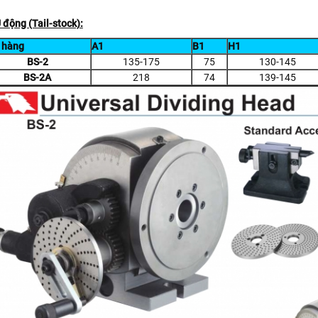
Ụ động (Tail-stock):
 hàng
A1
B1
H1
BS-2
135-175
75
130-145
BS-2A
218
74
139-145