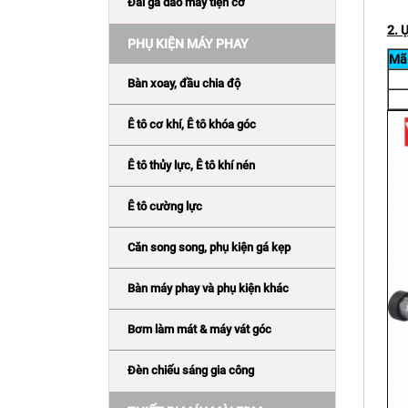
Đài gá dao máy tiện cơ
2. 
PHỤ KIỆN MÁY PHAY
Mã
Bàn xoay, đầu chia độ
Ê tô cơ khí, Ê tô khóa góc
Ê tô thủy lực, Ê tô khí nén
Ê tô cường lực
Căn song song, phụ kiện gá kẹp
Bàn máy phay và phụ kiện khác
Bơm làm mát & máy vát góc
Đèn chiếu sáng gia công