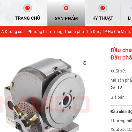
TRANG CHỦ
KỸ THUẬT
L
SẢN PHẨM
1A Đường số 5, Phường Linh Trung, Thành phố Thủ Đức, TP Hồ Chí Minh,
Đầu chi
Đầu phâ
Xuất xứ:
Mã sản phẩ
2A-J-8
Giá bán:
Đầu chia độ
Thương hiệ
Xuất xứ: Đ