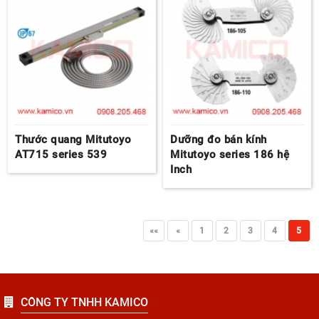
Thước quang Mitutoyo
Dưỡng đo bán kính
AT715 series 539
Mitutoyo series 186 hệ
Inch
««
«
1
2
3
4
5
CÔNG TY TNHH KAMICO