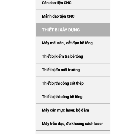
Cán dao tiện CNC
Mảnh dao tiện CNC
THIẾT BỊ XÂY DỰNG
Máy mài sàn , cắt đục bê tông
Thiết bị kiểm tra bê tông
Thiết bị đo môi trường
Thiết bị thi công cốt thép
Thiết bị thi công bê tông
Máy cân mực laser, bộ đàm
Máy trắc đạc, đo khoảng cách laser