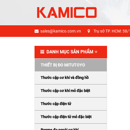
sales@kamico.com.vn
Trụ sở TP. HCM: 58/
DANH MỤC SẢN PHẨM
THIẾT BỊ ĐO MITUTOYO
Thước cặp cơ khí và đồng hồ
Thước cặp cơ khí mỏ đặc biệt
Thước cặp điện tử
Thước cặp điện tử mỏ đặc biệt
Panme đo ngoài cơ khí