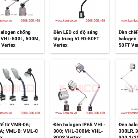
halogen chống
Đèn LED có độ sáng
Đèn chiế
 VHL-500L, 500M,
tập trung VLED-50FT
halogen 
 Vertex
Vertex
50FT Ve
đế từ VMB-06;
Đèn halogen IP65 VHL-
Đèn hal
A; VML-B; VML-C
300; VHL-300M; VHL-
300LR, 
ex
300S Vertex
300 1/2