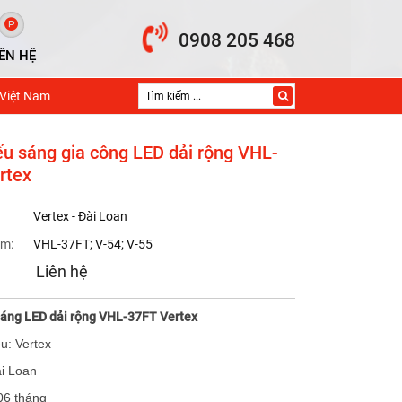
0908 205 468
IÊN HỆ
 Việt Nam
ếu sáng gia công LED dải rộng VHL-
rtex
Vertex - Đài Loan
m:
VHL-37FT; V-54; V-55
Liên hệ
sáng LED dải rộng VHL-37FT Vertex
u: Vertex
ài Loan
06 tháng