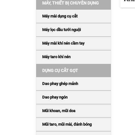
MÁY, THIẾT BỊ CHUYÊN DỤNG
Máy mài dụng cụ cắt
Máy lọc dầu tưới nguội
Máy mài khí nén cầm tay
Máy taro khí nén
DỤNG CỤ CẮT GỌT
Dao phay ghép mảnh
Dao phay ngón
Mũi khoan, mũi doa
Mũi taro, mũi mài, đánh bóng