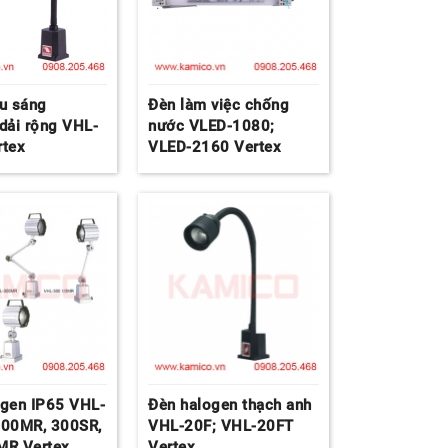
u sáng
Đèn làm việc chống
dải rộng VHL-
nước VLED-1080;
rtex
VLED-2160 Vertex
ogen IP65 VHL-
Đèn halogen thạch anh
300MR, 300SR,
VHL-20F; VHL-20FT
MR Vertex
Vertex