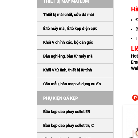
THIẾT BỊ MÁY MÀI EDM
Hà
Thiết bị mài chốt, sửa đá mài
Đ
Ê tô máy mài, Ê tô kẹp điện cực
B
T
Khối V chính xác, bộ căn góc
Li
Hot
Bàn nghiêng, bàn từ máy mài
Ema
Web
Khối V từ tính, thiết bị từ tính
Căn mẫu, bàn map và dụng cụ đo
PHỤ KIỆN GÁ KẸP
Bầu kẹp dao phay collet ER
Bầu kẹp dao phay collet trụ C