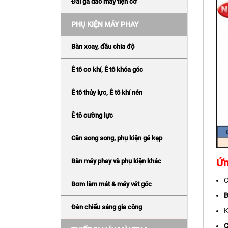
Đài gá dao máy tiện cơ
PHỤ KIỆN MÁY PHAY
Bàn xoay, đầu chia độ
Ê tô cơ khí, Ê tô khóa góc
Ê tô thủy lực, Ê tô khí nén
Ê tô cường lực
Căn song song, phụ kiện gá kẹp
Ứn
Bàn máy phay và phụ kiện khác
C
Bơm làm mát & máy vát góc
B
Đèn chiếu sáng gia công
K
C