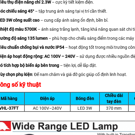
iêu thụ điện năng chỉ 2.3W
– cực kỳ tiết kiệm điện.
óc chiếu sáng 45°
– tập trung ánh sáng tại vị trí cần thiết.
ED 3W công suất cao
– cung cấp ánh sáng ổn định, bền bỉ.
hiệt độ màu 5700K
– ánh sáng trắng lạnh, tăng khả năng quan sát chi ti
ường độ sáng 135 lumen
– phù hợp cho chiếu sáng điểm trong các máy 
iêu chuẩn chống bụi và nước IP54
– hoạt động tốt trong môi trường côn
iện áp hoạt động rộng: AC 100V – 240V
– sử dụng được nhiều nguồn đi
ó tích hợp bộ biến áp bên trong
– tiện lợi, dễ lắp đặt.
ùy chọn phụ kiện
: Đế nam châm và giá đỡ góc giúp cố định linh hoạt.
ông số kỹ thuật
Chiều dài
Mã hàng
Điện áp
Bóng đèn
tay đèn
VHL-37FT
AC 100V–240V
LED 3W
370 mm