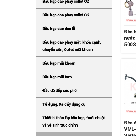
Bầu kẹp dao phay collet OZ
Bầu kẹp dao phay collet SK
Bầu kẹp dao doa lỗ
Đèn 
nước
Bầu kẹp dao phay mặt, khóa cạnh,
500S
chuyển côn, Collet mũi khoan
Bầu kẹp mũi khoan
Bầu kẹp mũi taro
Đầu dò tiếp xúc phôi
Tủ đựng, Xe đẩy dụng cụ
Thiết bị tháo lắp bầu kẹp, Đuôi chuột
Đèn 
và vệ sinh trục chính
VML-
Vert