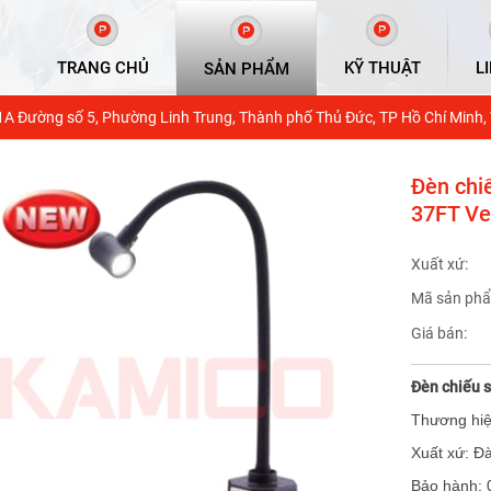
TRANG CHỦ
KỸ THUẬT
L
SẢN PHẨM
1A Đường số 5, Phường Linh Trung, Thành phố Thủ Đức, TP Hồ Chí Minh,
Đèn chi
37FT Ve
Xuất xứ:
Mã sản phẩ
Giá bán:
Đèn chiếu 
Thương hiệ
Xuất xứ: Đ
Bảo hành: 