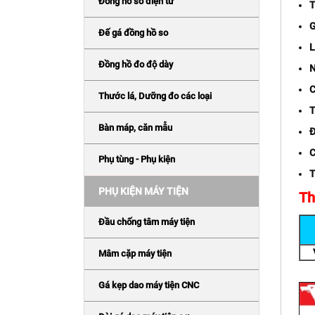
Đồng hồ so điện tử
T
G
Đế gá đồng hồ so
L
Đồng hồ đo độ dày
N
C
Thước lá, Dưỡng đo các loại
T
Bàn máp, căn mẫu
Đ
C
Phụ tùng - Phụ kiện
T
PHỤ KIỆN MÁY TIỆN
Th
Đầu chống tâm máy tiện
Mâm cặp máy tiện
Gá kẹp dao máy tiện CNC