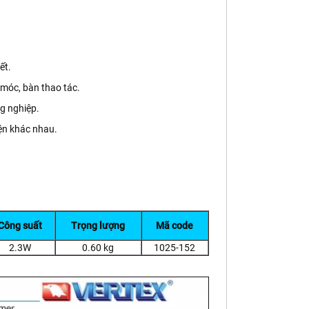
ết.
móc, bàn thao tác.
g nghiệp.
ện khác nhau.
Công suất
Trọng lượng
Mã code
2.3W
0.60 kg
1025-152