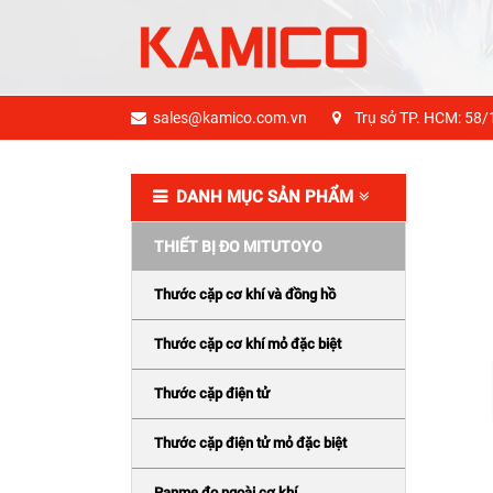
sales@kamico.com.vn
Trụ sở TP. HCM: 58/
DANH MỤC SẢN PHẨM
THIẾT BỊ ĐO MITUTOYO
Thước cặp cơ khí và đồng hồ
Thước cặp cơ khí mỏ đặc biệt
Thước cặp điện tử
Thước cặp điện tử mỏ đặc biệt
Panme đo ngoài cơ khí