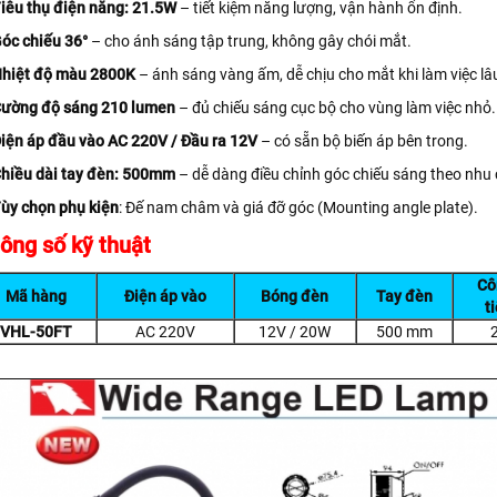
iêu thụ điện năng: 21.5W
– tiết kiệm năng lượng, vận hành ổn định.
óc chiếu 36°
– cho ánh sáng tập trung, không gây chói mắt.
hiệt độ màu 2800K
– ánh sáng vàng ấm, dễ chịu cho mắt khi làm việc lâu
ường độ sáng 210 lumen
– đủ chiếu sáng cục bộ cho vùng làm việc nhỏ.
iện áp đầu vào AC 220V / Đầu ra 12V
– có sẵn bộ biến áp bên trong.
hiều dài tay đèn: 500mm
– dễ dàng điều chỉnh góc chiếu sáng theo nhu 
ùy chọn phụ kiện
: Đế nam châm và giá đỡ góc (Mounting angle plate).
ông số kỹ thuật
Cô
Mã hàng
Điện áp vào
Bóng đèn
Tay đèn
t
VHL-50FT
AC 220V
12V / 20W
500 mm