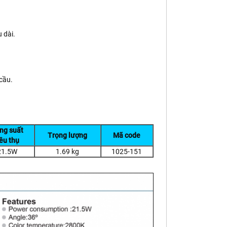
 dài.
cầu.
ng suất
Trọng lượng
Mã code
iêu thụ
21.5W
1.69 kg
1025-151