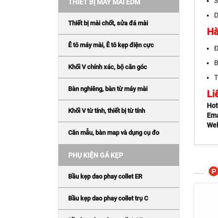
S
THIẾT BỊ MÁY MÀI EDM
D
Thiết bị mài chốt, sửa đá mài
Hà
Ê tô máy mài, Ê tô kẹp điện cực
Đ
B
Khối V chính xác, bộ căn góc
T
Bàn nghiêng, bàn từ máy mài
Li
Hot
Khối V từ tính, thiết bị từ tính
Ema
Web
Căn mẫu, bàn map và dụng cụ đo
PHỤ KIỆN GÁ KẸP
Bầu kẹp dao phay collet ER
Bầu kẹp dao phay collet trụ C