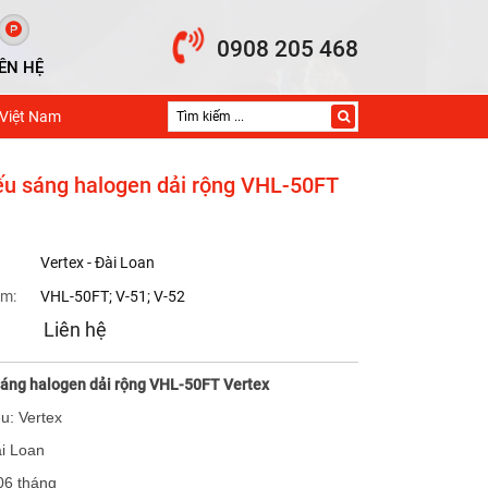
0908 205 468
IÊN HỆ
 Việt Nam
ếu sáng halogen dải rộng VHL-50FT
Vertex - Đài Loan
m:
VHL-50FT; V-51; V-52
Liên hệ
sáng halogen dải rộng VHL-50FT Vertex
u: Vertex
ài Loan
06 tháng