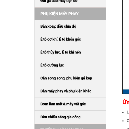
Đài gá dao máy tiện cơ
PHỤ KIỆN MÁY PHAY
Bàn xoay, đầu chia độ
Ê tô cơ khí, Ê tô khóa góc
Ê tô thủy lực, Ê tô khí nén
Ê tô cường lực
Căn song song, phụ kiện gá kẹp
Bàn máy phay và phụ kiện khác
Ứn
Bơm làm mát & máy vát góc
L
Đèn chiếu sáng gia công
C