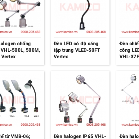
halogen chống
Đèn LED có độ sáng
Đèn chiế
 VHL-500L, 500M,
tập trung VLED-50FT
công LED
 Vertex
Vertex
VHL-37F
đế từ VMB-06;
Đèn halogen IP65 VHL-
Đèn hal