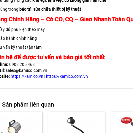
ử dụng trong các
khu vực làm việc có không gian hạn chế
ùng trong
bảo trì, sửa chữa thiết bị kỹ thuật
ng Chính Hãng – Có CO, CQ – Giao Nhanh Toàn Q
ầy đủ phụ kiện theo máy
ảo hành chính hãng
ư vấn kỹ thuật tận tâm
ên hệ để được tư vấn và báo giá tốt nhất
line:
0908 205 468
il
: sales@kamico.com.vn
site:
https://kamico.vn
|
https://kamico.com.vn
Sản phẩm liên quan