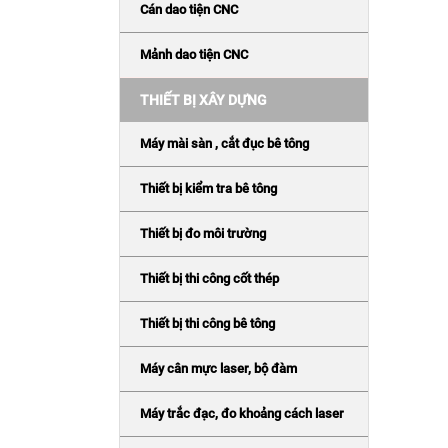
Cán dao tiện CNC
Mảnh dao tiện CNC
THIẾT BỊ XÂY DỰNG
Máy mài sàn , cắt đục bê tông
Thiết bị kiểm tra bê tông
Thiết bị đo môi trường
Thiết bị thi công cốt thép
Thiết bị thi công bê tông
Máy cân mực laser, bộ đàm
Máy trắc đạc, đo khoảng cách laser