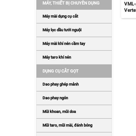
MÁY, THIẾT BỊ CHUYÊN DỤNG
VML-
Vert
Máy mài dụng cụ cắt
Máy lọc dầu tưới nguội
Máy mài khí nén cầm tay
Máy taro khí nén
DỤNG CỤ CẮT GỌT
Dao phay ghép mảnh
Dao phay ngón
Mũi khoan, mũi doa
Mũi taro, mũi mài, đánh bóng