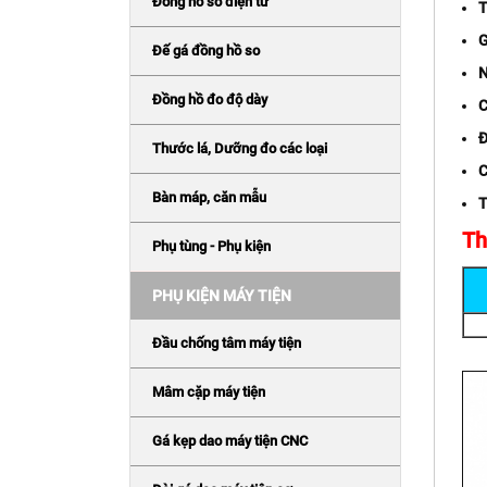
Đồng hồ so điện tử
T
G
Đế gá đồng hồ so
N
Đồng hồ đo độ dày
C
Đ
Thước lá, Dưỡng đo các loại
C
Bàn máp, căn mẫu
T
Th
Phụ tùng - Phụ kiện
PHỤ KIỆN MÁY TIỆN
Đầu chống tâm máy tiện
Mâm cặp máy tiện
Gá kẹp dao máy tiện CNC