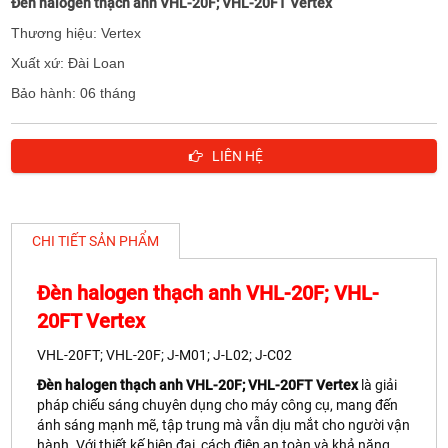
Đèn halogen thạch anh VHL-20F; VHL-20FT Vertex
Thương hiệu: Vertex
Xuất xứ: Đài Loan
Bảo hành: 06 tháng
LIÊN HỆ
CHI TIẾT SẢN PHẨM
Đèn halogen thạch anh VHL-20F; VHL-
20FT Vertex
VHL-20FT; VHL-20F; J-M01; J-L02; J-C02
Đèn halogen thạch anh VHL-20F; VHL-20FT Vertex
là giải
pháp chiếu sáng chuyên dụng cho máy công cụ, mang đến
ánh sáng mạnh mẽ, tập trung mà vẫn dịu mắt cho người vận
hành. Với thiết kế hiện đại, cách điện an toàn và khả năng